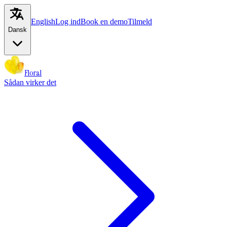
English
Log ind
Book en demo
Tilmeld
Dansk
Floral
Sådan virker det