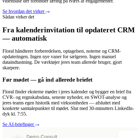
videnbase der forbinder læring på tværs af engagementer.
Se hvordan det virker
Sådan virker det
Fra kalenderinvitation til opdateret CRM
— automatisk
Floral håndterer forberedelsen, optagelsen, noterne og CRM-
opdateringen. Ingen nye vaner for sælgeren. Ingen manuel
dataindtastning. De værktøjer jeres team allerede bruger, gjort
skarpere.
Før mødet — gå ind allerede briefet
Floral finder eksterne møder i jeres kalender og bygger en brief fra
CVR- og regnskabsdata, seneste nyheder, en SWOT-analyse og
jeres teams egen historik med virksomheden — afsluttet med
konkrete samtalepunkter til mødet. Slut med 30-minutters LinkedIn-
dyk kl. 7:55.
Se AI-briefinger