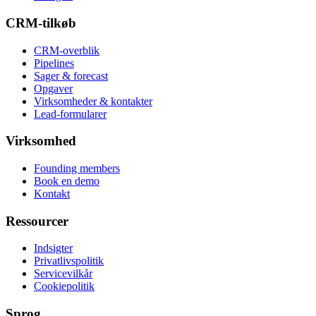
CRM-tilkøb
CRM-overblik
Pipelines
Sager & forecast
Opgaver
Virksomheder & kontakter
Lead-formularer
Virksomhed
Founding members
Book en demo
Kontakt
Ressourcer
Indsigter
Privatlivspolitik
Servicevilkår
Cookiepolitik
Sprog