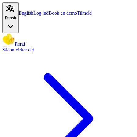
English
Log ind
Book en demo
Tilmeld
Dansk
Floral
Sådan virker det