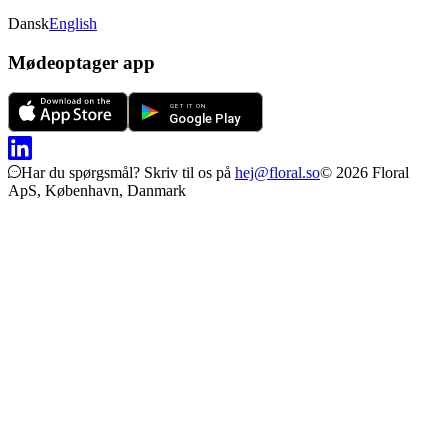
Dansk
English
Mødeoptager app
Har du spørgsmål?
Skriv til os på
hej@floral.so
© 2026 Floral
ApS, København, Danmark