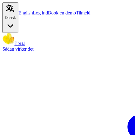
English
Log ind
Book en demo
Tilmeld
Dansk
Floral
Sådan virker det