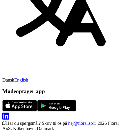
Dansk
English
Mødeoptager app
Har du spørgsmål?
Skriv til os på
hej@floral.so
© 2026 Floral
ApS, København, Danmark