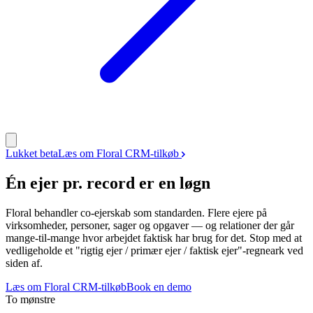
Lukket beta
Læs om Floral CRM-tilkøb
Én ejer pr. record er en løgn
Floral behandler co-ejerskab som standarden. Flere ejere på
virksomheder, personer, sager og opgaver — og relationer der går
mange-til-mange hvor arbejdet faktisk har brug for det. Stop med at
vedligeholde et "rigtig ejer / primær ejer / faktisk ejer"-regneark ved
siden af.
Læs om Floral CRM-tilkøb
Book en demo
To mønstre