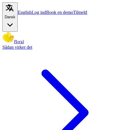
English
Log ind
Book en demo
Tilmeld
Dansk
Floral
Sådan virker det