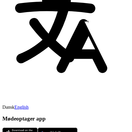
Dansk
English
Mødeoptager app