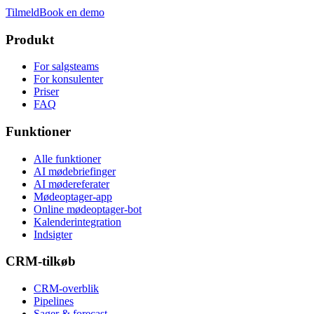
Tilmeld
Book en demo
Produkt
For salgsteams
For konsulenter
Priser
FAQ
Funktioner
Alle funktioner
AI mødebriefinger
AI mødereferater
Mødeoptager-app
Online mødeoptager-bot
Kalenderintegration
Indsigter
CRM-tilkøb
CRM-overblik
Pipelines
Sager & forecast