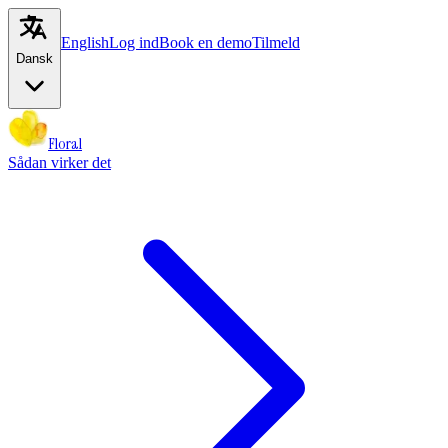
English
Log ind
Book en demo
Tilmeld
Dansk
Floral
Sådan virker det